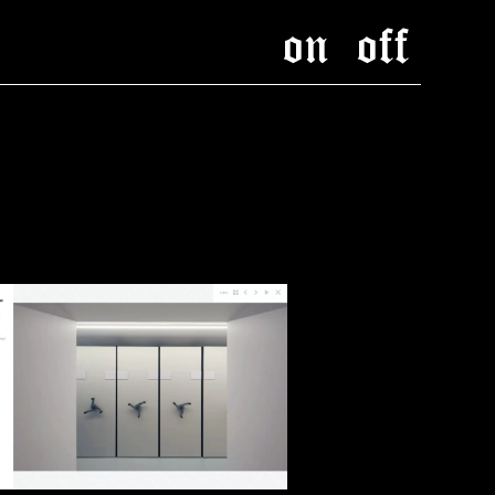
on
off