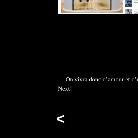
… On vivra donc d’amour et d’e
Next!
Navigation
<
de
l’article