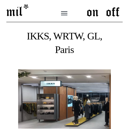
mil*
on
off
Toggle
menu
IKKS, WRTW, GL,
Paris