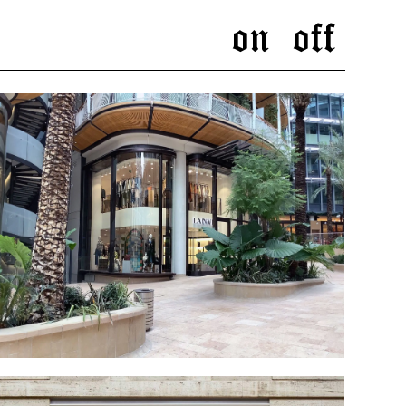
on
off